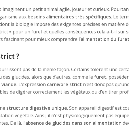
 imaginent un petit animal agile, joueur et curieux. Pourtan
organisme aux
besoins alimentaires très spécifiques
. Le ter
 dont la biologie impose des exigences précises en matière d
trict » pour un furet et quelles conséquences cela a-t-il sur 
rs fascinant pour mieux comprendre l’
alimentation du fure
trict ?
ourrissent pas de la même façon. Certains tolèrent une cert
u des glucides, alors que d’autres, comme le
furet
, possède
e viande
. L’expression
carnivore strict
n’est donc pas qu’un
bles de digérer correctement les végétaux ou d’en tirer profi
une
structure digestive unique
. Son appareil digestif est co
ation végétale. Ainsi, il n’est physiologiquement pas équip
es. De là, l’
absence de glucides dans son alimentation
dev