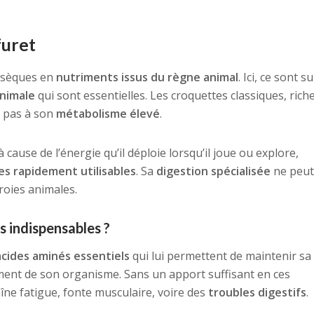
furet
insèques en
nutriments issus du règne animal
. Ici, ce sont s
animale
qui sont essentielles. Les croquettes classiques, rich
 pas à son
métabolisme élevé
.
cause de l’énergie qu’il déploie lorsqu’il joue ou explore,
ies rapidement utilisables
. Sa
digestion spécialisée
ne peut
roies animales.
s indispensables ?
acides aminés essentiels
qui lui permettent de maintenir sa
ment de son organisme. Sans un apport suffisant en ces
aîne fatigue, fonte musculaire, voire des
troubles digestifs
.