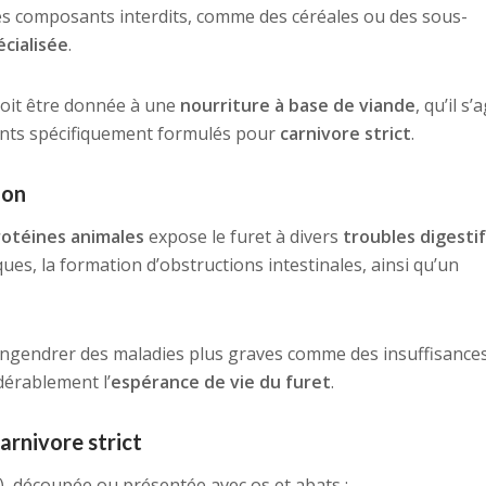
s composants interdits, comme des céréales ou des sous-
écialisée
.
 doit être donnée à une
nourriture à base de viande
, qu’il s’
ments spécifiquement formulés pour
carnivore strict
.
ion
rotéines animales
expose le furet à divers
troubles digestif
ues, la formation d’obstructions intestinales, ainsi qu’un
ngendrer des maladies plus graves comme des insuffisance
dérablement l’
espérance de vie du furet
.
rnivore strict
), découpée ou présentée avec os et abats ;