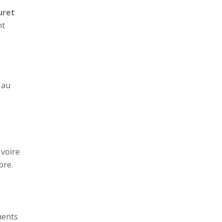
uret
nt
 au
 voire
bre.
ments