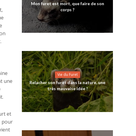
Mon furet est mort, que faire de son
t,
corps ?
me
e
son
t
.
aine
Vie du Furet
nt une
Relacher son furet dans la nature, une
e
très mauvaise idée !
t.
urt et
é pour
ient