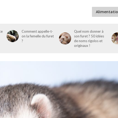
Alimentatio
ce
Comment appelle-t-
Quel nom donner à
on la femelle du furet
son furet ? 50 idées
?
de noms rigolos et
originaux !