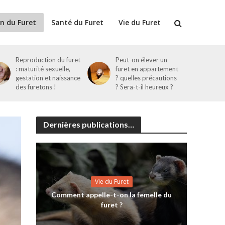
n du Furet
Santé du Furet
Vie du Furet
Reproduction du furet
Peut-on élever un
: maturité sexuelle,
furet en appartement
gestation et naissance
? quelles précautions
des furetons !
? Sera-t-il heureux ?
Dernières publications…
Vie du Furet
Comment appelle-t-on la femelle du
furet ?