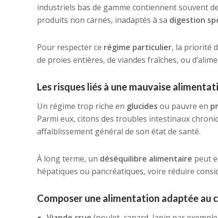
industriels bas de gamme contiennent souvent de
produits non carnés, inadaptés à sa
digestion sp
Pour respecter ce
régime particulier
, la priorité
de proies entières, de viandes fraîches, ou d’ali
Les risques liés à une mauvaise alimentat
Un régime trop riche en
glucides
ou pauvre en
p
Parmi eux, citons des troubles intestinaux chroniq
affaiblissement général de son état de santé.
À long terme, un
déséquilibre alimentaire
peut e
hépatiques ou pancréatiques, voire réduire consi
Composer une alimentation adaptée au ca
Viande crue
(poulet, canard, lapin par exemple