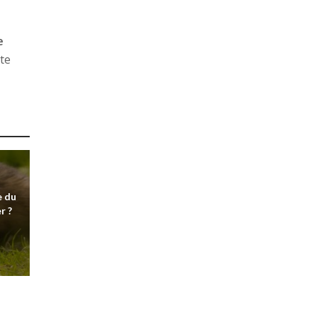
e
te
e du
r ?