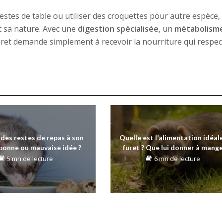
stes de table ou utiliser des croquettes pour autre espèce,
t sa nature. Avec une
digestion spécialisée
, un
métabolism
furet demande simplement à recevoir la nourriture qui respec
des restes de repas à son
Quelle est l’alimentation idéal
 bonne ou mauvaise idée ?
furet ? Que lui donner à mange
5 mn de lecture
6 mn de lecture