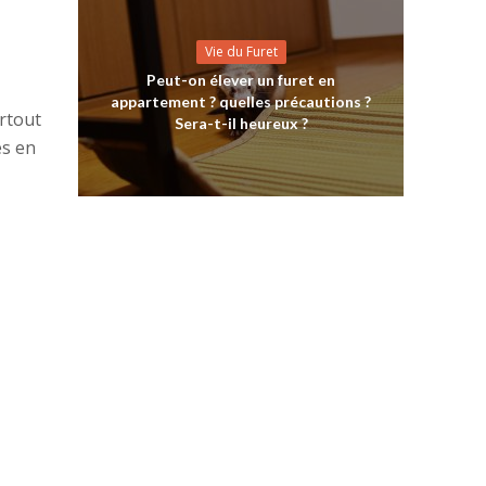
Vie du Furet
Peut-on élever un furet en
appartement ? quelles précautions ?
urtout
Sera-t-il heureux ?
es en