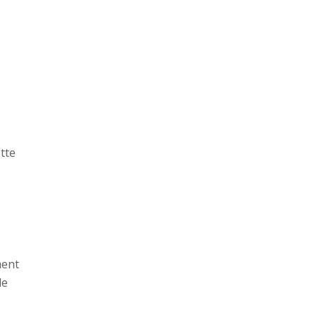
tte
ment
de