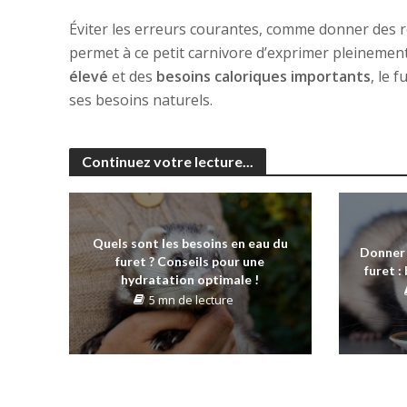
Éviter les erreurs courantes, comme donner des re
permet à ce petit carnivore d’exprimer pleinemen
élevé
et des
besoins caloriques importants
, le 
ses besoins naturels.
Continuez votre lecture...
Quels sont les besoins en eau du
Donner 
furet ? Conseils pour une
furet :
hydratation optimale !
5 mn de lecture