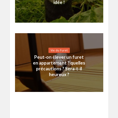
idée !
Vie du Furet
Peut-on élever un furet
en appartement ? quelles
précautions ? Sera-t-il
heureux ?