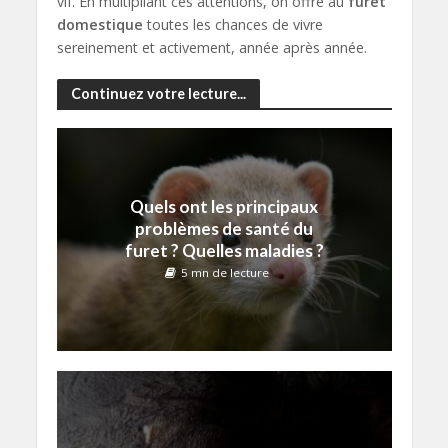
vif. En multipliant ces attentions, on offre au
furet
domestique
toutes les chances de vivre
sereinement et activement, année après année.
Continuez votre lecture...
Quels ont les principaux
problèmes de santé du
furet ? Quelles maladies ?
5 mn de lecture